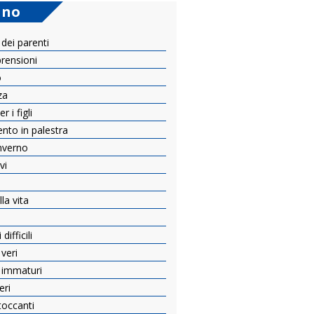
ano
 dei parenti
prensioni
o
za
 i figli
ento in palestra
inverno
vi
e
la vita
ifficili
 veri
i immaturi
eri
toccanti