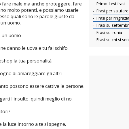
 fare male ma anche proteggere, fare
Primo Levi frasi
ono molto potenti, e possiamo usarle
Frasi per salutare g
sso quali sono le parole giuste da
Frasi per ringrazia
e un uomo.
Frasi su settemb
Frasi su ironia
re un uomo
Frasi su chi si se
ine danno le uova e tu fai schifo.
shop la tua personalità.
ogno di amareggiare gli altri.
anto possono essere cattive le persone.
garti l'insulto, quindi meglio di no.
itori?
e la luce intorno a te si spegne.