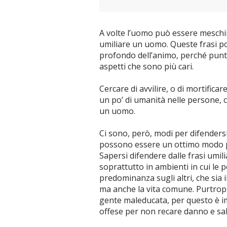
A volte l’uomo può essere meschino
umiliare un uomo. Queste frasi p
profondo dell’animo, perché punt
aspetti che sono più cari.
Cercare di avvilire, o di mortifica
un po’ di umanità nelle persone, 
un uomo.
Ci sono, però, modi per difendersi
possono essere un ottimo modo pe
Sapersi difendere dalle frasi umi
soprattutto in ambienti in cui le 
predominanza sugli altri, che sia il
ma anche la vita comune. Purtrop
gente maleducata, per questo è i
offese per non recare danno e sal