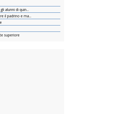
li alunni di quin...
re il padrino e ma...
re
nte superiore