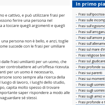
In primo pi
Frasi sull'ipocrisia
 e cattivo, e può utilizzare frasi per
ossono ferire una persona nel
Frasi sulle incom
a a toccare quegli argomenti e quegli
Frasi sull'egoism
Frasi sull'arrogan
Frasi sull'amore per
re una persona non è bello, e anzi, toglie
Frasi sull'allenam
come succede con le frasi per umiliare
Frasi sul mare d'
Frasi religiose bre
Frasi sul giudicar
 dalle frasi umilianti per un uomo, che
r controbattere ad un’offesa ricevuta.
Frasi profonde sul
lianti per un uomo è necessario,
Frasi sui parenti
persone sono sempre alla ricerca della
Frasi sui momenti d
 luogo di lavoro, i luoghi dello studio,
Frasi sugli uomini
po, capita molto spesso di trovare
Frasi sugli uomin
mportante saper rispondere a modo alle
Frasi sugli amici v
vaguardare sé stessi.
Frasi profonde e 