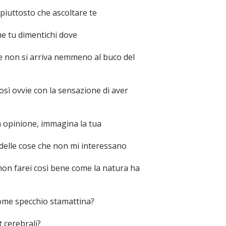
o piuttosto che ascoltare te
he tu dimentichi dove
 e non si arriva nemmeno al buco del
così ovvie con la sensazione di aver
ia opinione, immagina la tua
o delle cose che non mi interessano
o non farei così bene come la natura ha
ome specchio stamattina?
t cerebrali?