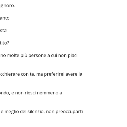
ignoro.
tanto
sta!
tito?
ono molte più persone a cui non piaci
cchierare con te, ma preferirei avere la
mondo, e non riesci nemmeno a
n è meglio del silenzio, non preoccuparti