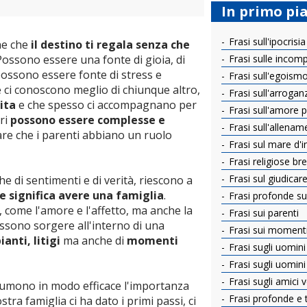
In primo pi
Frasi sull'ipocrisia
ne che
il destino ti regala senza che
Possono essere una fonte di gioia, di
Frasi sulle incom
ossono essere fonte di stress e
Frasi sull'egoism
 ci conoscono meglio di chiunque altro,
Frasi sull'arrogan
cita
e che spesso ci accompagnano per
Frasi sull'amore per
ari
possono essere complesse e
Frasi sull'allenam
e che i parenti abbiano un ruolo
Frasi sul mare d'
Frasi religiose bre
Frasi sul giudicar
he di sentimenti e di verità, riescono a
he significa avere una famiglia
.
Frasi profonde sul
come l'amore e l'affetto, ma anche la
Frasi sui parenti
ossono sorgere all'interno di una
Frasi sui momenti d
ianti, litigi
ma anche di
momenti
Frasi sugli uomini
Frasi sugli uomin
Frasi sugli amici v
umono in modo efficace l'importanza
Frasi profonde e 
stra famiglia ci ha dato i primi passi, ci