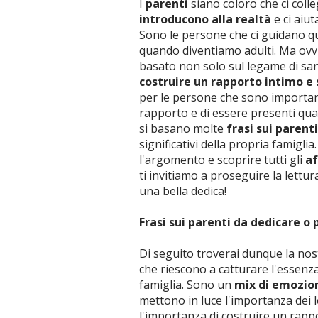
I
parenti
siano coloro che ci col
introducono alla realtà
e ci aiu
Sono le persone che ci guidano q
quando diventiamo adulti. Ma ovvi
basato non solo sul legame di s
costruire un rapporto intimo e 
per le persone che sono importanti
rapporto e di essere presenti qu
si basano molte
frasi sui parent
significativi della propria famigl
l'argomento e scoprire tutti gli
af
ti invitiamo a proseguire la lettu
una bella dedica!
Frasi sui parenti da dedicare o 
Di seguito troverai dunque la nos
che riescono a catturare l'essenza
famiglia. Sono un
mix di emozion
mettono in luce l'importanza dei
l'importanza di costruire un rap