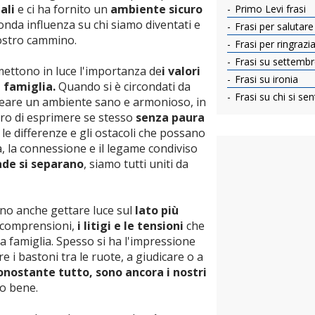
ali
e ci ha fornito un
ambiente sicuro
Primo Levi frasi
onda influenza su chi siamo diventati e
Frasi per salutare g
ostro cammino.
Frasi per ringrazia
Frasi su settemb
ettono in luce l'importanza de
i valori
Frasi su ironia
 famiglia.
Quando si è circondati da
Frasi su chi si se
creare un ambiente sano e armonioso, in
ero di esprimere se stesso
senza paura
le differenze e gli ostacoli che possano
a, la connessione e il legame condiviso
ade si separano
, siamo tutti uniti da
no anche gettare luce sul
lato più
incomprensioni,
i litigi e le tensioni
che
a famiglia. Spesso si ha l'impressione
re i bastoni tra le ruote, a giudicare o a
onostante tutto, sono ancora i nostri
no bene.