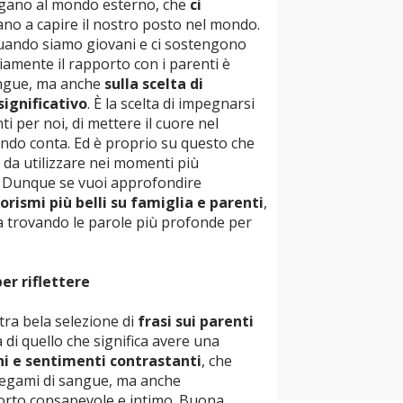
legano al mondo esterno, che
ci
tano a capire il nostro posto nel mondo.
uando siamo giovani e ci sostengono
amente il rapporto con i parenti è
angue, ma anche
sulla scelta di
significativo
. È la scelta di impegnarsi
 per noi, di mettere il cuore nel
ando conta. Ed è proprio su questo che
i
da utilizzare nei momenti più
ia. Dunque se vuoi approfondire
orismi più belli su famiglia e parenti
,
ra trovando le parole più profonde per
per riflettere
tra bela selezione di
frasi sui parenti
 di quello che significa avere una
i e sentimenti contrastanti
, che
 legami di sangue, ma anche
porto consapevole e intimo. Buona