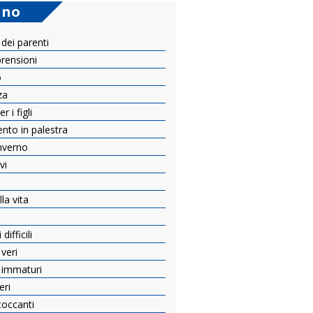
ano
 dei parenti
prensioni
o
za
 i figli
ento in palestra
inverno
vi
e
la vita
ifficili
 veri
i immaturi
eri
toccanti