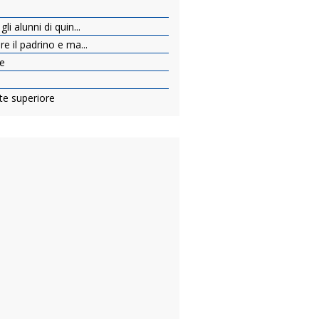
li alunni di quin...
re il padrino e ma...
re
nte superiore