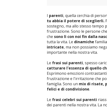
I
parenti
, quella cerchia di perso
tu abbia il potere di sceglierli.
sostegno, ma allo stesso tempo p
frustrazione. Sono le persone che
che
sono lì con noi fin dalla nas
tutta la vita. Le
dinamiche
famili
intricate
, ma non possiamo negar
importante nella nostra vita.
Le
frasi sui parenti
, spesso caric
catturare l'essenza di quello c
Esprimono emozioni contrastanti, 
frustrazione e l'irritazione che p
famiglia. Sono un
mix di risate, p
felici e di condivisione
.
Le
frasi celebri sui parenti
riass
dei parenti nella nostra vita. La no