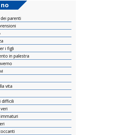
ano
 dei parenti
prensioni
o
za
 i figli
ento in palestra
inverno
vi
e
la vita
ifficili
 veri
i immaturi
eri
toccanti