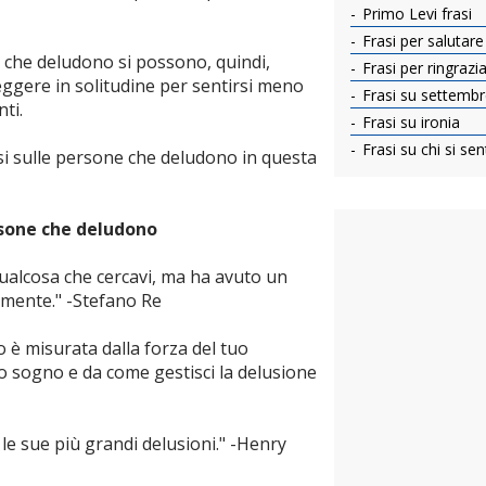
Primo Levi frasi
Frasi per salutare g
e che deludono si possono, quindi,
Frasi per ringrazia
eggere in solitudine per sentirsi meno
Frasi su settemb
ti.
Frasi su ironia
Frasi su chi si se
asi sulle persone che deludono in questa
ersone che deludono
qualcosa che cercavi, ma ha avuto un
a mente." -Stefano Re
 è misurata dalla forza del tuo
uo sogno e da come gestisci la delusione
 le sue più grandi delusioni." -Henry