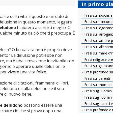
In primo pi
Frasi sull'ipocrisia
arte della vita. E questo è un dato di
a delusione in questo momento, leggere
Frasi sulle incom
deludono
ti aiuterà a sentirti meglio. O
Frasi sull'egoism
qualche minuto da ciò che ti preoccupa. È
Frasi sull'arrogan
Frasi sull'amore per
Frasi sull'allenam
 deluso? O la tua vita non è proprio dove
Frasi sul mare d'
mento? La delusione potrebbe non
Frasi religiose bre
are, ma è una sensazione inevitabile con
Frasi sul giudicar
giorno. Superare quelle delusioni e
er vivere una vita felice.
Frasi profonde sul
Frasi sui parenti
ione di citazioni, frammenti di libri,
Frasi sui momenti d
deludono e sulla delusione e il suo
Frasi sugli uomini
re di nuovo bene.
Frasi sugli uomin
Frasi sugli amici v
che deludono
possono essere una
Frasi profonde e 
ernare ciò che si prova dopo una