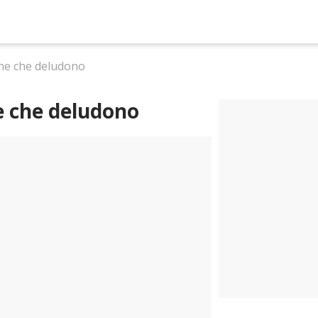
one che deludono
e che deludono