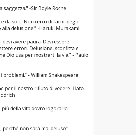
lla saggezza." -Sir Boyle Roche
re da solo. Non cerco di farmi degli
lo alla delusione." -Haruki Murakami
n devi avere paura. Devi essere
ere errori. Delusione, sconfitta e
e Dio usa per mostrarti la via." - Paulo
ti i problemi." - William Shakespeare
 per il nostro rifiuto di vedere il lato
oodrich
 più della vita dovrò logorarlo." -
a, perché non sarà mai deluso". -