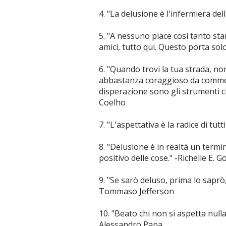
4. "La delusione è l'infermiera de
5. "A nessuno piace così tanto sta
amici, tutto qui. Questo porta so
6. "Quando trovi la tua strada, no
abbastanza coraggioso da commett
disperazione sono gli strumenti ch
Coelho
7. "L'aspettativa è la radice di tut
8. "Delusione è in realtà un termine
positivo delle cose." -Richelle E. G
9. "Se sarò deluso, prima lo saprò,
Tommaso Jefferson
10. "Beato chi non si aspetta null
Alessandro Papa