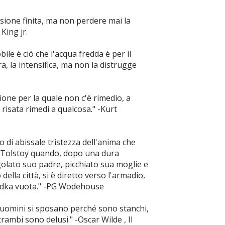
sione finita, ma non perdere mai la
King jr.
ile è ciò che l'acqua fredda è per il
ra, la intensifica, ma non la distrugge
ione per la quale non c'è rimedio, a
risata rimedi a qualcosa." -Kurt
o di abissale tristezza dell'anima che
di Tolstoy quando, dopo una dura
golato suo padre, picchiato sua moglie e
della città, si è diretto verso l'armadio,
 vodka vuota." -PG Wodehouse
i uomini si sposano perché sono stanchi,
ambi sono delusi." -Oscar Wilde , Il