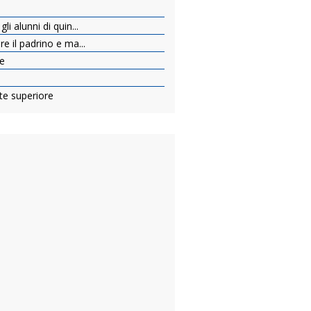
li alunni di quin...
re il padrino e ma...
re
nte superiore