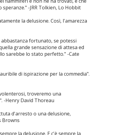
ei fiammiferi e non ne ha trovati, e che
o speranze." -JRR Tolkien, Lo Hobbit
diatamente la delusione. Così, l'amarezza
i abbastanza fortunato, se potessi
 quella grande sensazione di attesa ed
lo sarebbe lo stato perfetto." -Cate
auribile di ispirazione per la commedia".
 volenterosi, troveremo una
". -Henry David Thoreau
ttuta d'arresto o una delusione,
es Browns
è sempre la delusione. E c'è sempre la