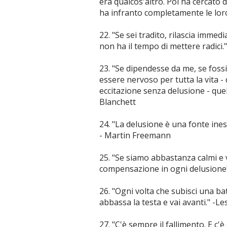
era qualcos'altro. Poi ha cercato d
ha infranto completamente le lor
22. "Se sei tradito, rilascia imme
non ha il tempo di mettere radici."
23. "Se dipendesse da me, se foss
essere nervoso per tutta la vita -
eccitazione senza delusione - quel
Blanchett
24. "La delusione è una fonte ines
- Martin Freemann
25. "Se siamo abbastanza calmi e
compensazione in ogni delusione
26. "Ogni volta che subisci una ba
abbassa la testa e vai avanti." -L
27. "C'è sempre il fallimento. E c'