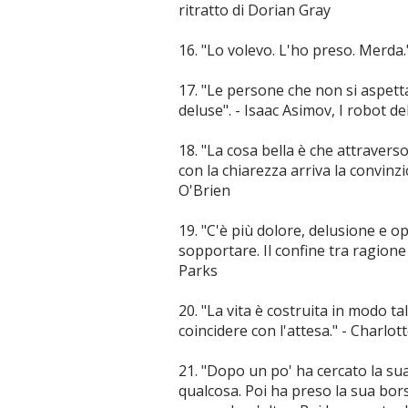
ritratto di Dorian Gray
16. "Lo volevo. L'ho preso. Merd
17. "Le persone che non si aspet
deluse". - Isaac Asimov, I robot del
18. "La cosa bella è che attravers
con la chiarezza arriva la convinzi
O'Brien
19. "C'è più dolore, delusione e 
sopportare. Il confine tra ragione e
Parks
20. "La vita è costruita in modo t
coincidere con l'attesa." - Charlo
21. "Dopo un po' ha cercato la su
qualcosa. Poi ha preso la sua bors