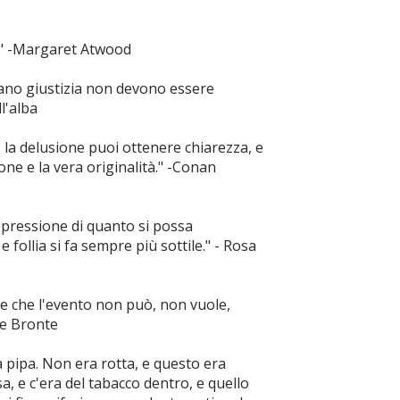
a." -Margaret Atwood
tano giustizia non devono essere
l'alba
o la delusione puoi ottenere chiarezza, e
one e la vera originalità." -Conan
oppressione di quanto si possa
 follia si fa sempre più sottile." - Rosa
ale che l'evento non può, non vuole,
tte Bronte
a pipa. Non era rotta, e questo era
a, e c'era del tabacco dentro, e quello