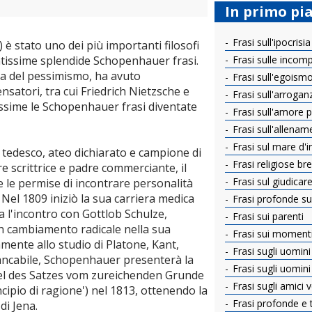
In primo pi
Frasi sull'ipocrisia
 stato uno dei più importanti filosofi
antissime splendide Schopenhauer frasi.
Frasi sulle incom
na del pessimismo, ha avuto
Frasi sull'egoism
satori, tra cui Friedrich Nietzsche e
Frasi sull'arrogan
ssime le Schopenhauer frasi diventate
Frasi sull'amore per
Frasi sull'allenam
Frasi sul mare d'
tedesco, ateo dichiarato e campione di
Frasi religiose bre
 scrittrice e padre commerciante, il
Frasi sul giudicar
e le permise di incontrare personalità
Nel 1809 iniziò la sua carriera medica
Frasi profonde sul
a l'incontro con Gottlob Schulze,
Frasi sui parenti
 un cambiamento radicale nella sua
Frasi sui momenti d
ramente allo studio di Platone, Kant,
Frasi sugli uomini
tancabile, Schopenhauer presenterà la
Frasi sugli uomin
zel des Satzes vom zureichenden Grunde
Frasi sugli amici v
incipio di ragione') nel 1813, ottenendo la
Frasi profonde e 
di Jena.