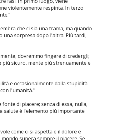
tre fasi. In primo luogo, viene
iene violentemente respinta. In terzo
nte."
, sembra che ci sia una trama, ma quando
lo una sorpresa dopo l'altra. Più tardi,
mente, dovremmo fingere di credergli;
e più sicuro, mente più strenuamente e
lità e occasionalmente dalla stupidità
 con l'umanità."
fonte di piacere; senza di essa, nulla,
La salute è l'elemento più importante
vole come ci si aspetta e il dolore è
l mondo supera sempre il piacere. Se