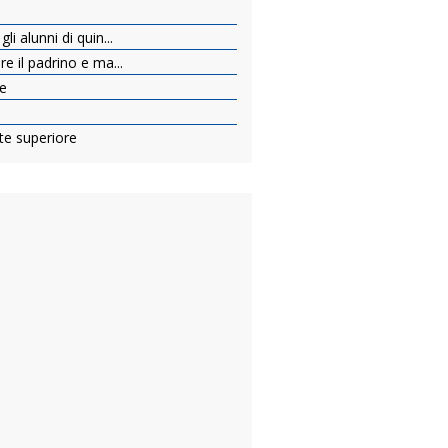
li alunni di quin...
re il padrino e ma...
re
nte superiore