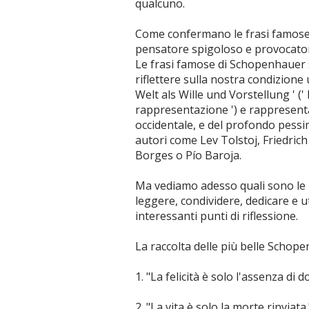
qualcuno.
Come confermano le frasi famose 
pensatore spigoloso e provocator
Le frasi famose di Schopenhauer s
riflettere sulla nostra condizion
Welt als Wille und Vorstellung ' (
rappresentazione ') e rappresenta
occidentale, e del profondo pess
autori come Lev Tolstoj, Friedric
Borges o Pío Baroja.
Ma vediamo adesso quali sono le 
leggere, condividere, dedicare e u
interessanti punti di riflessione.
La raccolta delle più belle Schope
1. "La felicità è solo l'assenza di d
2. "La vita è solo la morte rinviata.