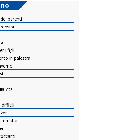
ano
 dei parenti
prensioni
o
za
 i figli
ento in palestra
inverno
vi
e
la vita
ifficili
 veri
i immaturi
eri
toccanti