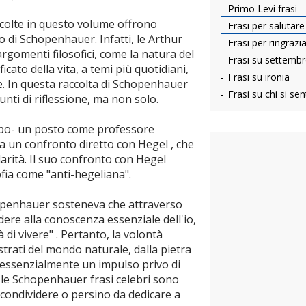
Primo Levi frasi
colte in questo volume offrono
Frasi per salutare g
di Schopenhauer. Infatti, le Arthur
Frasi per ringrazia
gomenti filosofici, come la natura del
Frasi su settemb
ficato della vita, a temi più quotidiani,
Frasi su ironia
te. In questa raccolta di Schopenhauer
Frasi su chi si se
punti di riflessione, ma non solo.
po- un posto come professore
za un confronto diretto con Hegel , che
rità. Il suo confronto con Hegel
ofia come "anti-hegeliana".
hopenhauer sosteneva che attraverso
dere alla conoscenza essenziale dell'io,
 di vivere" . Pertanto, la volontà
strati del mondo naturale, dalla pietra
essenzialmente un impulso privo di
, le Schopenhauer frasi celebri sono
condividere o persino da dedicare a