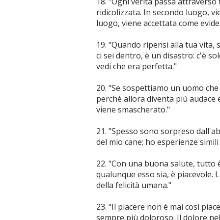
18. "Ogni verità passa attraverso 
ridicolizzata. In secondo luogo, v
luogo, viene accettata come evide
19. "Quando ripensi alla tua vita
ci sei dentro, è un disastro: c'è so
vedi che era perfetta."
20. "Se sospettiamo un uomo che 
perché allora diventa più audace 
viene smascherato."
21. "Spesso sono sorpreso dall'abi
del mio cane; ho esperienze simili
22. "Con una buona salute, tutto è 
qualunque esso sia, è piacevole. 
della felicità umana."
23. "Il piacere non è mai così piace
sempre più doloroso. Il dolore ne