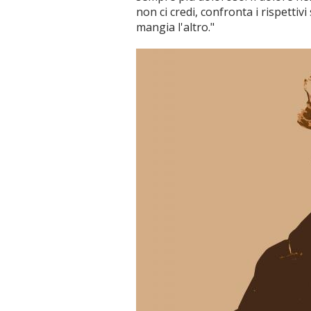
non ci credi, confronta i rispettiv
mangia l'altro."