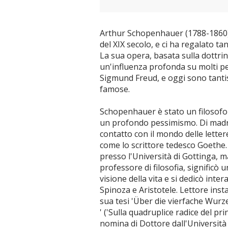
Arthur Schopenhauer (1788-1860) è
del XIX secolo, e ci ha regalato t
La sua opera, basata sulla dottri
un'influenza profonda su molti pen
Sigmund Freud, e oggi sono tanti
famose.
Schopenhauer è stato un filosofo 
un profondo pessimismo. Di madre
contatto con il mondo delle letter
come lo scrittore tedesco Goethe. 
presso l'Università di Gottinga, m
professore di filosofia, significò
visione della vita e si dedicò inte
Spinoza e Aristotele. Lettore ins
sua tesi 'Über die vierfache Wur
' ('Sulla quadruplice radice del pr
nomina di Dottore dall'Università 