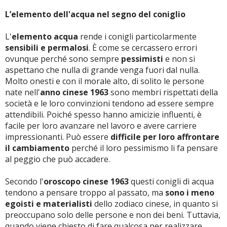
L’elemento dell'acqua nel segno del coniglio
L'
elemento acqua
rende i conigli particolarmente
sensibili e permalosi
. È come se cercassero errori
ovunque perché sono sempre
pessimisti
e non si
aspettano che nulla di grande venga fuori dal nulla.
Molto onesti e con il morale alto, di solito le persone
nate nell'
anno cinese 1963
sono membri rispettati della
società e le loro convinzioni tendono ad essere sempre
attendibili. Poiché spesso hanno amicizie influenti, è
facile per loro avanzare nel lavoro e avere carriere
impressionanti. Può essere
difficile per loro affrontare
il cambiamento
perché il loro pessimismo li fa pensare
al peggio che può accadere.
Secondo l'
oroscopo cinese 1963
questi conigli di acqua
tendono a pensare troppo al passato, ma
sono i meno
egoisti e materialisti
dello zodiaco cinese, in quanto si
preoccupano solo delle persone e non dei beni. Tuttavia,
quando viene chiesto di fare qualcosa per realizzare