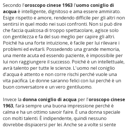
Secondo l'
oroscopo cinese 1963
l'
uomo coniglio di
acqua
è intelligente, dignitoso e ama essere ammirato.
Esige rispetto e amore, rendendo difficile per gli altri non
sentirsi in quel modo nei suoi confronti. Non si può dire
che faccia qualcosa di troppo spettacolare, agisce solo
con gentilezza e fa del suo meglio per capire gli altri.
Poiché ha una forte intuizione, è facile per lui rilevare i
problemi ed evitarli. Possedendo una grande memoria,
una mente acuta ed essendo paziente, è impossibile per
lui non raggiungere il successo. Poiché è un intellettuale,
avrà talento per tutte le scienze. L'uomo nel coniglio
d'acqua è attento e non corre rischi perché vuole una
vita pacifica. Le donne saranno felici con lui perché è un
buon conversatore e un vero gentiluomo.
Invece la
donna coniglio di acqua
per l'
oroscopo cinese
1963
, farà sempre una buona impressione perché è
calma e ha un ottimo savoir faire. È una donna speciale
con molti talenti. È indipendente, quindi nessuno
dovrebbe dispiacersi per lei. Anche se a volte si sente