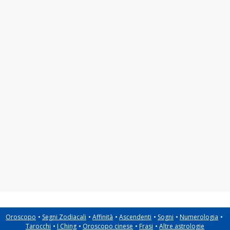
Oroscopo
Segni Zodiacali
Affinità
Ascendenti
Sogni
Numerologia
Tarocchi
I Ching
Oroscopo cinese
Frasi
Altre astrologie