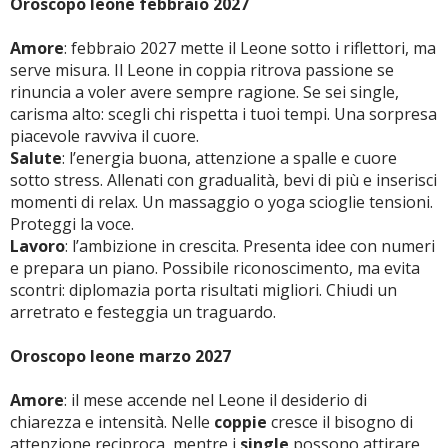
Oroscopo leone febbraio 2027
Amore
: febbraio 2027 mette il Leone sotto i riflettori, ma
serve misura. Il Leone in coppia ritrova passione se
rinuncia a voler avere sempre ragione. Se sei single,
carisma alto: scegli chi rispetta i tuoi tempi. Una sorpresa
piacevole ravviva il cuore.
Salute
: l’energia buona, attenzione a spalle e cuore
sotto stress. Allenati con gradualità, bevi di più e inserisci
momenti di relax. Un massaggio o yoga scioglie tensioni.
Proteggi la voce.
Lavoro
: l’ambizione in crescita. Presenta idee con numeri
e prepara un piano. Possibile riconoscimento, ma evita
scontri: diplomazia porta risultati migliori. Chiudi un
arretrato e festeggia un traguardo.
Oroscopo leone marzo 2027
Amore
: il mese accende nel Leone il desiderio di
chiarezza e intensità. Nelle
coppie
cresce il bisogno di
attenzione reciproca, mentre i
single
possono attirare