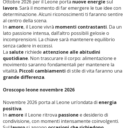
Ottobre 2026 per il Leone porta
nuove energie
sul
lavoro
. Sarà il momento di far emergere le tue idee con
determinazione. Alcuni riconoscimenti ti faranno sentire
al centro della scena.
In
amore
, il Leone vivrà
momenti contrastanti
. Da un
lato passione intensa, dall’altro possibili gelosie o
incomprensioni. La chiave sarà mantenere equilibrio
senza cadere in eccessi.
La
salute
richiede
attenzione alle abitudini
quotidiane
. Non trascurare il corpo: alimentazione e
movimento saranno fondamentali per mantenere la
vitalità.
Piccoli cambiamenti
di stile di vita faranno una
grande differenza
.
Oroscopo leone novembre 2026
Novembre 2026 porta al Leone un’ondata di
energia
positiva
.
In
amore
il Leone ritrova
passione
e desiderio di
condivisione, con momenti intensamente coinvolgenti.
Sul
lavoro
si aprono
occasioni che richiedono