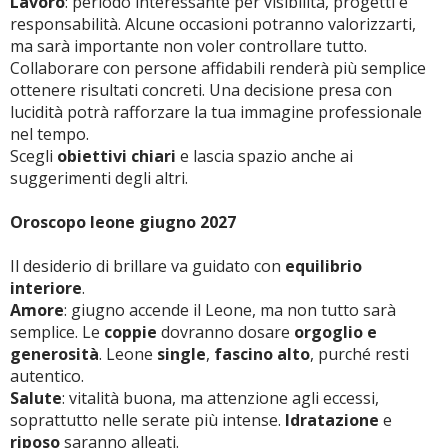
Lavoro
: periodo interessante per visibilità, progetti e
responsabilità. Alcune occasioni potranno valorizzarti,
ma sarà importante non voler controllare tutto.
Collaborare con persone affidabili renderà più semplice
ottenere risultati concreti. Una decisione presa con
lucidità potrà rafforzare la tua immagine professionale
nel tempo.
Scegli
obiettivi chiari
e lascia spazio anche ai
suggerimenti degli altri.
Oroscopo leone giugno 2027
Il desiderio di brillare va guidato con
equilibrio
interiore
.
Amore
: giugno accende il Leone, ma non tutto sarà
semplice. Le
coppie
dovranno dosare
orgoglio e
generosità
. Leone
single
,
fascino alto
, purché resti
autentico.
Salute
: vitalità buona, ma attenzione agli eccessi,
soprattutto nelle serate più intense.
Idratazione
e
riposo
saranno alleati.