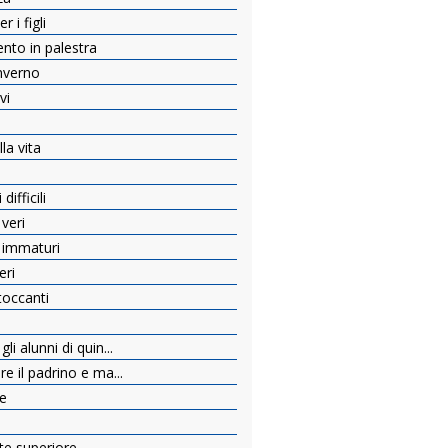
 i figli
ento in palestra
inverno
vi
e
la vita
ifficili
 veri
i immaturi
eri
toccanti
li alunni di quin...
re il padrino e ma...
re
nte superiore