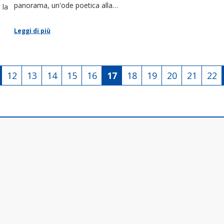
panorama, un'ode poetica alla
 la
connessione tra uomo e natura.
Leggi di più
12
13
14
15
16
17
18
19
20
21
22