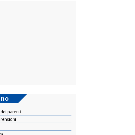
ano
 dei parenti
prensioni
o
za