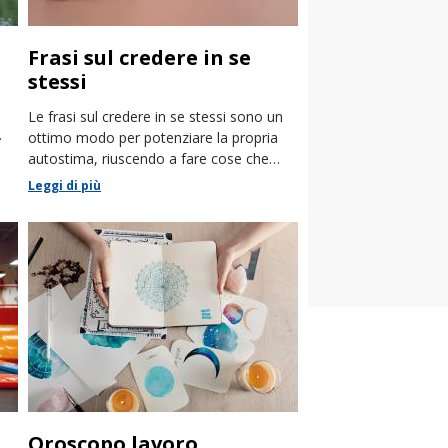
Frasi sul credere in se
stessi
Le frasi sul credere in se stessi sono un
ottimo modo per potenziare la propria
autostima, riuscendo a fare cose che
pensavamo impossibili.
Leggi di più
Oroscopo lavoro