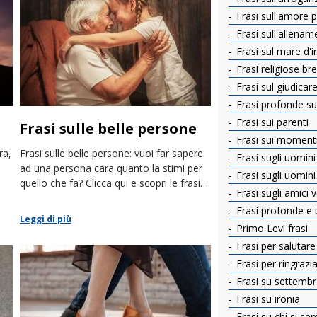
Frasi sull'amore per
Frasi sull'allenam
Frasi sul mare d'
Frasi religiose bre
Frasi sul giudicar
Frasi profonde sul
Frasi sui parenti
Frasi sulle belle persone
Frasi sui momenti d
ra,
Frasi sulle belle persone: vuoi far sapere
Frasi sugli uomini
ad una persona cara quanto la stimi per
Frasi sugli uomin
quello che fa? Clicca qui e scopri le frasi
Frasi sugli amici v
più belle.
Frasi profonde e 
Leggi di più
Primo Levi frasi
Frasi per salutare g
Frasi per ringrazia
Frasi su settemb
Frasi su ironia
Frasi su chi si se