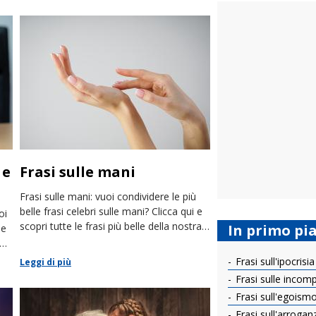
 e
Frasi sulle mani
Frasi sulle mani: vuoi condividere le più
belle frasi celebri sulle mani? Clicca qui e
oi
scopri tutte le frasi più belle della nostra
In primo pi
 e
raccolta.
Frasi sull'ipocrisia
Leggi di più
Frasi sulle incom
Frasi sull'egoism
Frasi sull'arrogan