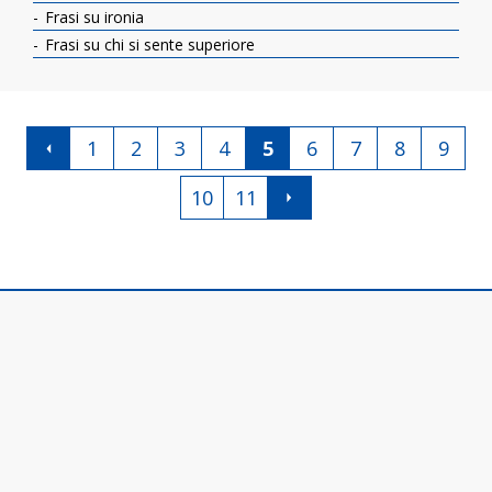
Frasi su ironia
Frasi su chi si sente superiore
1
2
3
4
5
6
7
8
9
10
11