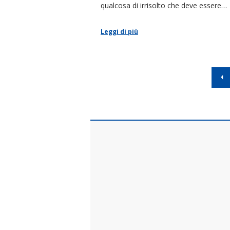
qualcosa di irrisolto che deve essere
affrontato, per poter andare avanti nel
vita.
Leggi di più