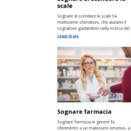
scale
Sognare di scendere le scale ha
moltissime sfumature, che aiutano il
sognatore guidandolo nella ricerca del
più profondo e fornendo dritte per la v
Leggi di più
reale.
Sognare farmacia
Sognare farmacia in genere fa
riferimento a un malessere emotivo, a