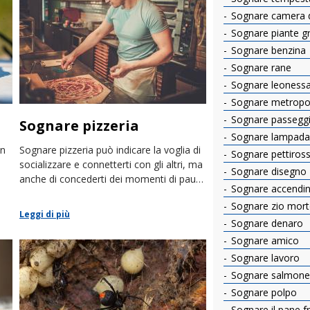
Sognare camera d
Sognare piante g
Sognare benzina
Sognare rane
Sognare leoness
Sognare metropol
Sognare passegg
Sognare pizzeria
Sognare lampada
un
Sognare pizzeria può indicare la voglia di
Sognare pettiros
socializzare e connetterti con gli altri, ma
Sognare disegno
anche di concederti dei momenti di pausa
Sognare accendi
e relax dallo stress.
Sognare zio mor
Leggi di più
Sognare denaro
Sognare amico
Sognare lavoro
Sognare salmone
Sognare polpo
Sognare il pane f