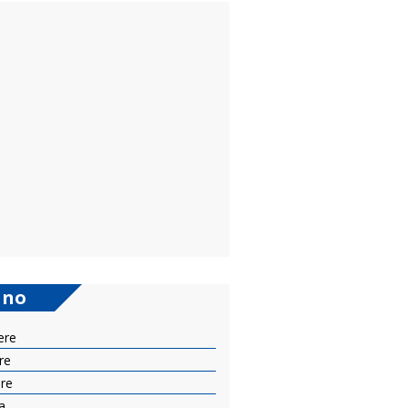
ano
ere
re
are
a