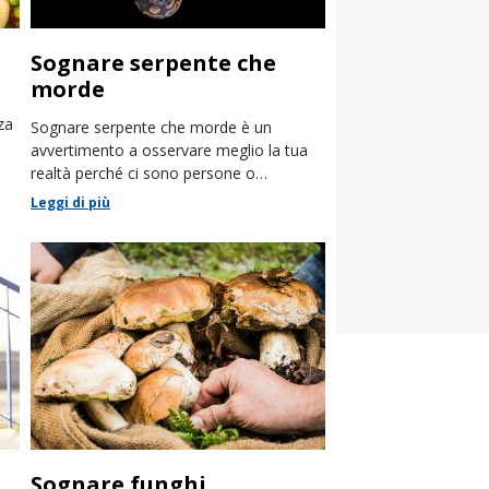
Sognare serpente che
morde
za
Sognare serpente che morde è un
avvertimento a osservare meglio la tua
realtà perché ci sono persone o
situazioni velenose che ti arrecheranno
Leggi di più
danno. Leggi qui!
Sognare funghi