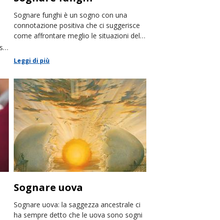
Sognare funghi è un sogno con una
connotazione positiva che ci suggerisce
come affrontare meglio le situazioni della
nostra vita, con saggezza e calma.
 sé
ita
Leggi di più
Sognare uova
Sognare uova: la saggezza ancestrale ci
ha sempre detto che le uova sono sogni