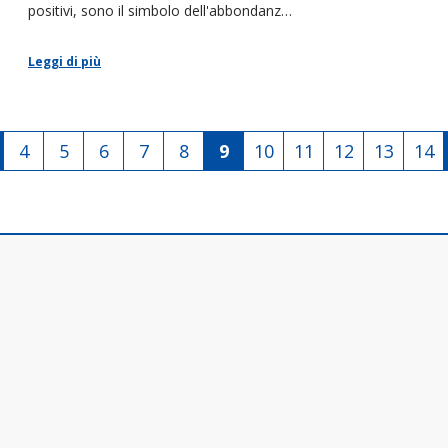
positivi, sono il simbolo dell'abbondanza
la
e della ricchezza e di buona fortuna!
Leggi di più
4
5
6
7
8
9
10
11
12
13
14