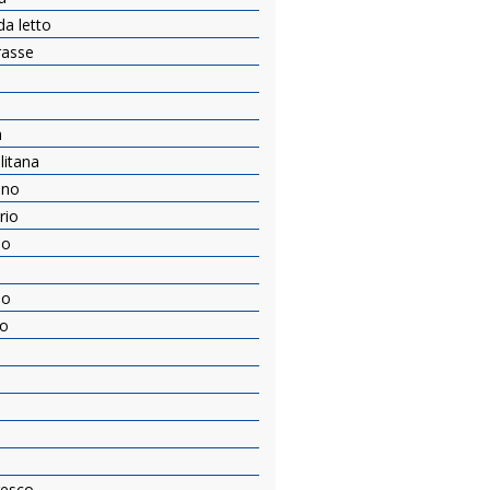
a letto
rasse
a
itana
ino
rio
so
no
to
resco