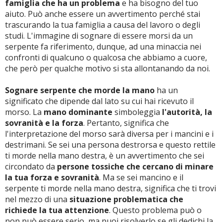
famiglia che ha un problema
e ha bisogno del tuo
aiuto. Può anche essere un avvertimento perché stai
trascurando la tua famiglia a causa del lavoro o degli
studi. L'immagine di sognare di essere morsi da un
serpente fa riferimento, dunque, ad una minaccia nei
confronti di qualcuno o qualcosa che abbiamo a cuore,
che però per qualche motivo si sta allontanando da noi.
Sognare serpente che morde la mano
ha un
significato che dipende dal lato su cui hai ricevuto il
morso. La
mano dominante
simboleggia
l'autorità, la
sovranità e la forza
. Pertanto, significa che
l'interpretazione del morso sarà diversa per i mancini e i
destrimani. Se sei una persona destrorsa e questo rettile
ti morde nella mano destra, è un avvertimento che sei
circondato da
persone tossiche che cercano di minare
la tua forza e sovranità
. Ma se sei mancino e il
serpente ti morde nella mano destra, significa che ti trovi
nel mezzo di una
situazione problematica che
richiede la tua attenzione
. Questo problema può o
non può essere serio, ma puoi risolverlo se gli dedichi la