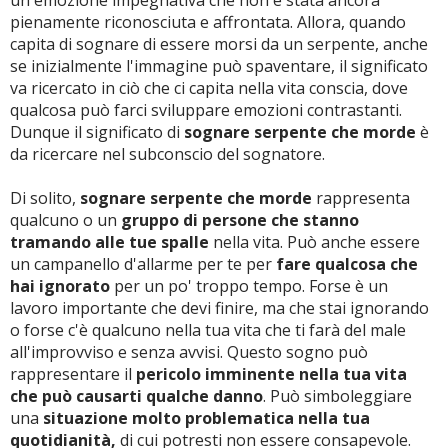
un'emozione impegnativa che non è stata ancora
pienamente riconosciuta e affrontata. Allora, quando
capita di sognare di essere morsi da un serpente, anche
se inizialmente l'immagine può spaventare, il significato
va ricercato in ciò che ci capita nella vita conscia, dove
qualcosa può farci sviluppare emozioni contrastanti.
Dunque il significato di
sognare serpente che morde
è
da ricercare nel subconscio del sognatore.
Di solito,
sognare serpente che morde
rappresenta
qualcuno o un
gruppo di persone che stanno
tramando alle tue spalle
nella vita. Può anche essere
un campanello d'allarme per te per
fare qualcosa che
hai ignorato
per un po' troppo tempo. Forse è un
lavoro importante che devi finire, ma che stai ignorando
o forse c'è qualcuno nella tua vita che ti farà del male
all'improvviso e senza avvisi. Questo sogno può
rappresentare il
pericolo imminente nella tua vita
che può causarti qualche danno
. Può simboleggiare
una
situazione molto problematica nella tua
quotidianità,
di cui potresti non essere consapevole.