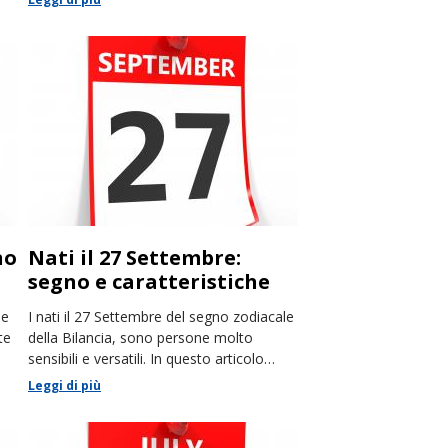
no
Nati il 27 Settembre:
segno e caratteristiche
le
I nati il 27 Settembre del segno zodiacale
te
della Bilancia, sono persone molto
sensibili e versatili. In questo articolo
racconteremo le loro caratteristiche
Leggi di più