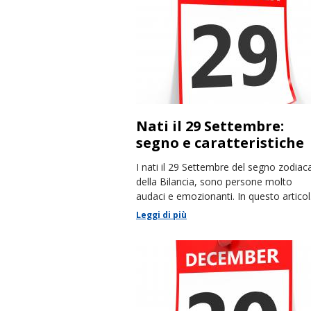
Nati il 29 Settembre:
segno e caratteristiche
I nati il 29 Settembre del segno zodiac
della Bilancia, sono persone molto
audaci e emozionanti. In questo artico
racconteremo le loro caratteristiche
Leggi di più