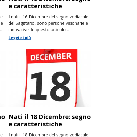
e caratteristiche
le
I nati il 16 Dicembre del segno zodiacale
 e
del Sagittario, sono persone visionarie e
emo
innovative. In questo articolo
racconteremo le loro caratteristiche.
Leggi di più
no
Nati il 18 Dicembre: segno
e caratteristiche
le
I nati il 18 Dicembre del segno zodiacale