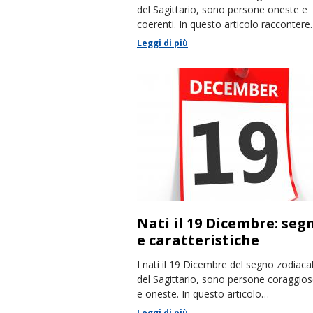
del Sagittario, sono persone oneste e
coerenti. In questo articolo racconter
le loro caratteristiche.
Leggi di più
Nati il 19 Dicembre: seg
e caratteristiche
I nati il 19 Dicembre del segno zodiaca
del Sagittario, sono persone coraggio
e oneste. In questo articolo
racconteremo le loro caratteristiche.
Leggi di più