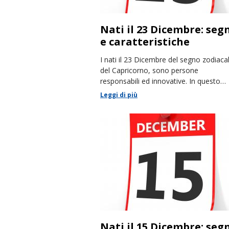
Nati il 23 Dicembre: seg
e caratteristiche
I nati il 23 Dicembre del segno zodiaca
del Capricorno, sono persone
responsabili ed innovative. In questo
articolo racconteremo le loro
Leggi di più
caratteristiche.
Nati il 15 Dicembre: seg