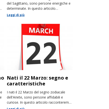
del Sagittario, sono persone energiche e
emo
determinate. In questo articolo
racconteremo le loro caratteristiche.
Leggi di più
no
Nati il 22 Marzo: segno e
caratteristiche
le
I nati il 22 Marzo del segno zodiacale
se
dell'Ariete, sono persone affidabili e
curiose. In questo articolo racconteremo
le loro caratteristiche.
Leggi di più