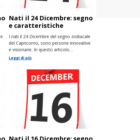
no
Nati il 24 Dicembre: segno
e caratteristiche
le
I nati il 24 Dicembre del segno zodiacale
del Capricorno, sono persone innovative
e visionarie. In questo articolo
racconteremo le loro caratteristiche.
Leggi di più
no
Nati il 16 Dicembre: segno