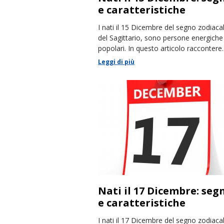
e caratteristiche
I nati il 15 Dicembre del segno zodiaca
del Sagittario, sono persone energiche
popolari. In questo articolo racconter
le loro caratteristiche.
Leggi di più
Nati il 17 Dicembre: seg
e caratteristiche
I nati il 17 Dicembre del segno zodiaca