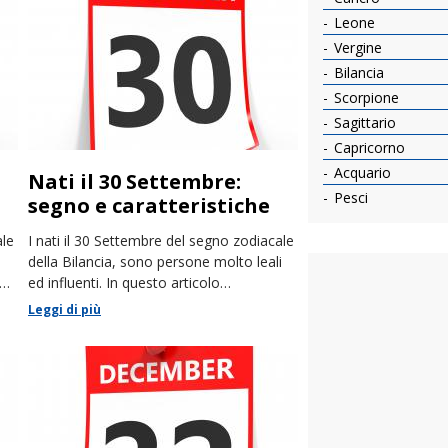
Leone
Vergine
Bilancia
Scorpione
Sagittario
Capricorno
Acquario
Nati il 30 Settembre:
Pesci
segno e caratteristiche
ale
I nati il 30 Settembre del segno zodiacale
della Bilancia, sono persone molto leali
lo
ed influenti. In questo articolo
racconteremo le loro caratteristiche
Leggi di più