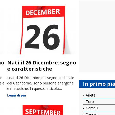
no
Nati il 26 Dicembre: segno
e caratteristiche
le
I nati il 26 Dicembre del segno zodiacale
In primo pi
e e
del Capricorno, sono persone energiche
e metodiche. In questo articolo
racconteremo le loro caratteristiche.
Ariete
Leggi di più
Toro
Gemelli
Cancro