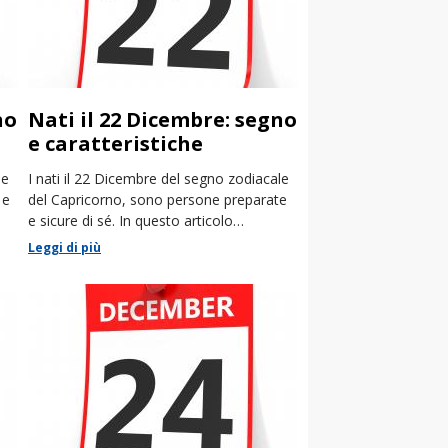
no
Nati il 22 Dicembre: segno
e caratteristiche
le
I nati il 22 Dicembre del segno zodiacale
 e
del Capricorno, sono persone preparate
e sicure di sé. In questo articolo
racconteremo le loro caratteristiche.
Leggi di più